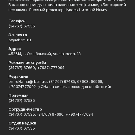
В разные периоды носила название «Нефтяник», «Башкирский
нефтяник». Главный редактор Чукаев Николай Ильич
Телефон
(34767) 67535
Эл. почта
on@rbsmi.ru
Адрес
452614, г. Октябрьский, ул. Чапаева, 18
Рекламная служба
(34767) 67660, +79374777094
Редакция
on-reklama@rbsmi.ru, (34767) 67485, 67608, 66966,
+79374777092 («ОН» на связи, только для сообщений)
Приемная
(34767) 67535
Сотрудничество
(34767) 67535, (34767) 67660, +79374777094
Отдел кадров
(34767) 67535