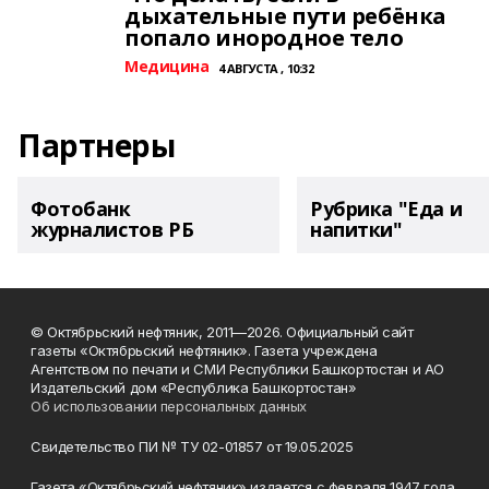
дыхательные пути ребёнка
попало инородное тело
Медицина
4 АВГУСТА , 10:32
Партнеры
Фотобанк
Рубрика "Еда и
журналистов РБ
напитки"
© Октябрьский нефтяник, 2011—2026. Официальный сайт
газеты «Октябрьский нефтяник». Газета учреждена
Агентством по печати и СМИ Республики Башкортостан и АО
Издательский дом «Республика Башкортостан»
Об использовании персональных данных
Свидетельство ПИ № ТУ 02-01857 от 19.05.2025
Газета «Октябрьский нефтяник» издается с февраля 1947 года.