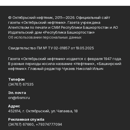
© Октябрьский нефтяник, 2011—2026. Официальный сайт
газеты «Октябрьский нефтяник». Газета учреждена
Агентством по печати и СМИ Республики Башкортостан и АО
Издательский дом «Республика Башкортостан»
Об использовании персональных данных
Свидетельство ПИ № ТУ 02-01857 от 19.05.2025
Газета «Октябрьский нефтяник» издается с февраля 1947 года.
В разные периоды носила название «Нефтяник», «Башкирский
нефтяник». Главный редактор Чукаев Николай Ильич
Телефон
(34767) 67535
Эл. почта
on@rbsmi.ru
Адрес
452614, г. Октябрьский, ул. Чапаева, 18
Рекламная служба
(34767) 67660, +79374777094