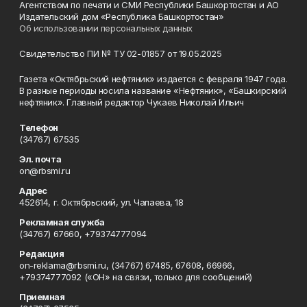
Агентством по печати и СМИ Республики Башкортостан и АО
Издательский дом «Республика Башкортостан»
Об использовании персональных данных
Свидетельство ПИ № ТУ 02-01857 от 19.05.2025
Газета «Октябрьский нефтяник» издается с февраля 1947 года.
В разные периоды носила название «Нефтяник», «Башкирский
нефтяник». Главный редактор Чукаев Николай Ильич
Телефон
(34767) 67535
Эл. почта
on@rbsmi.ru
Адрес
452614, г. Октябрьский, ул. Чапаева, 18
Рекламная служба
(34767) 67660, +79374777094
Редакция
on-reklama@rbsmi.ru, (34767) 67485, 67608, 66966,
+79374777092 («ОН» на связи, только для сообщений)
Приемная