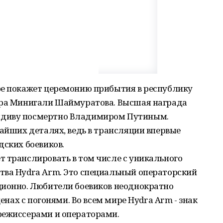
ре покажет церемонию прибытия в республику
ора Минигали Шаймуратова. Высшая награда
мдиву посмертно Владимиром Путиным.
чайших деталях, ведь в трансляции впервые
дских боевиков.
 транслировать в том числе с уникального
тва Hydra Arm. Это специальный операторский
ционно. Любители боевиков неоднократно
ценах с погонями. Во всем мире Hydra Arm - знак
режиссерами и операторами.