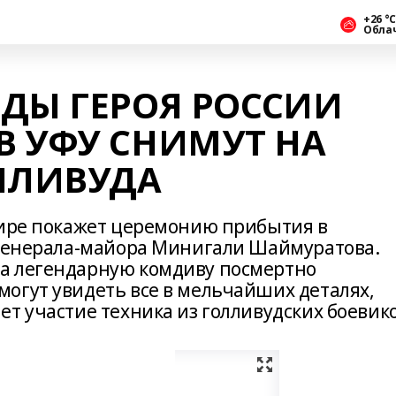
+26 °С
Обла
ДЫ ГЕРОЯ РОССИИ
 УФУ СНИМУТ НА
ЛЛИВУДА
фире покажет церемонию прибытия в
 генерала-майора Минигали Шаймуратова.
а легендарную комдиву посмертно
огут увидеть все в мельчайших деталях,
т участие техника из голливудских боевико