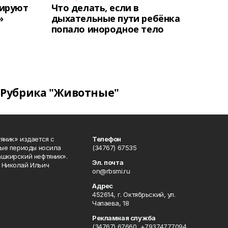
тируют
Что делать, если в
»
дыхательные пути ребёнка
попало инородное тело
Рубрика "Животные"
яник» издается с
Телефон
ные периоды носила
(34767) 67535
ашкирский нефтяник».
Эл. почта
 Николай Ильич
on@rbsmi.ru
Адрес
452614, г. Октябрьский, ул.
Чапаева, 18
Рекламная служба
(34767) 67660, +79374777094