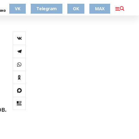
VK
Telegram
ОК
MAX
чно
в.