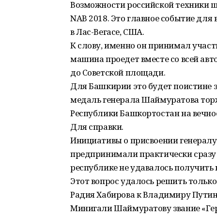
Возможности российской техники 
NAB 2018. Это главное событие для 
в Лас-Вегасе, США.
К слову, именно он принимал участ
машина проедет вместе со всей ав
до Советской площади.
Для Башкирии это будет поистине 
медаль генерала Шаймуратова тор
Республики Башкортостан на вечно
Для справки.
Инициативы о присвоении генералу
предпринимали практически сразу 
республике не удавалось получить 
Этот вопрос удалось решить только
Радия Хабирова к Владимиру Путину
Минигали Шаймуратову звание «Гер