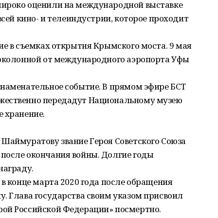
широко оценили на международной выставке
всей кино- и телеиндустрии, которое проходит
ие в съемках открытия Крымского моста. 9 мая
токолонной от международного аэропорта Уфы
знаменательное событие. В прямом эфире БСТ
жественно передадут Национальному музею
е хранение.
 Шаймуратову звание Героя Советского Союза
после окончания войны. Долгие годы
награду.
 в конце марта 2020 года после обращения
. Глава государства своим указом присвоил
ой Российской Федерации» посмертно.