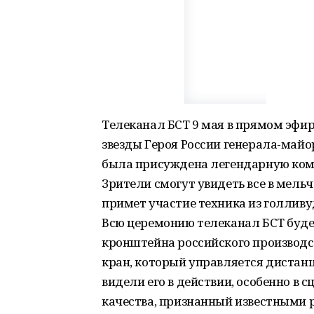
Телеканал БСТ 9 мая в прямом эфи
звезды Героя России генерала-май
была присуждена легендарную ко
Зрители смогут увидеть все в мель
примет участие техника из голливу
Всю церемонию телеканал БСТ будет
кронштейна российского производс
кран, который управляется дистан
видели его в действии, особенно в с
качества, признанный известными 