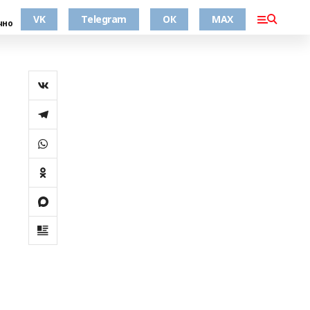
VK
Telegram
ОК
MAX
чно