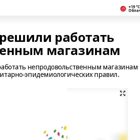
+19 °С
Обла
решили работать
венным магазинам
 работать непродовольственным магазинам
нитарно-эпидемиологических правил.