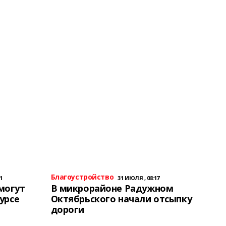
Благоустройство
1
31 ИЮЛЯ , 08:17
могут
В микрорайоне Радужном
урсе
Октябрьского начали отсыпку
дороги