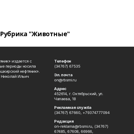
Рубрика "Животные"
яник» издается с
Телефон
ные периоды носила
(34767) 67535
ашкирский нефтяник».
Эл. почта
 Николай Ильич
on@rbsmi.ru
Адрес
452614, г. Октябрьский, ул.
Чапаева, 18
Рекламная служба
(34767) 67660, +79374777094
Редакция
on-reklama@rbsmi.ru, (34767)
67485, 67608, 66966,