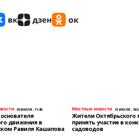
овости
Местные новости
30 ИЮЛЯ , 11:49
31 ИЮЛЯ , 16:5
 основателя
Жители Октябрьского 
го движения в
принять участие в конк
ском Равиля Кашапова
садоводов