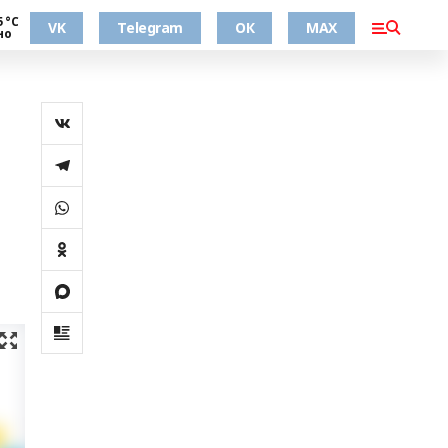
5 °С
VK
Telegram
ОК
MAX
но