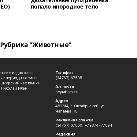
л
дыхательные пути ребёнка
ЕО)
попало инородное тело
Рубрика "Животные"
яник» издается с
Телефон
ные периоды носила
(34767) 67535
ашкирский нефтяник».
Эл. почта
 Николай Ильич
on@rbsmi.ru
Адрес
452614, г. Октябрьский, ул.
Чапаева, 18
Рекламная служба
(34767) 67660, +79374777094
Редакция