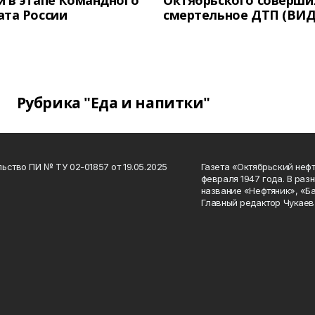
 в этапе Командного
Октябрьского соверши
ата России
смертельное ДТП (ВИД
Рубрика "Еда и напитки"
ьство ПИ № ТУ 02-01857 от 19.05.2025
Газета «Октябрьский нефт
февраля 1947 года. В раз
название «Нефтяник», «Б
Главный редактор Чукаев