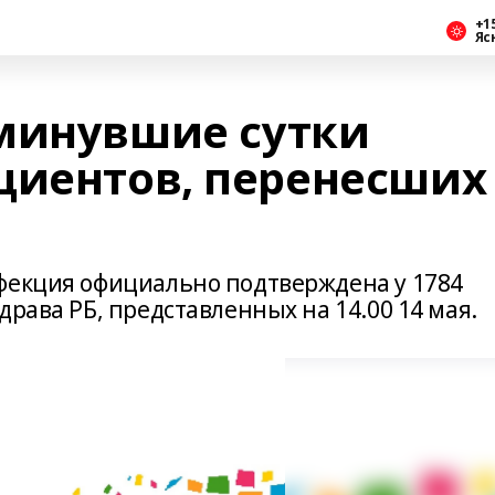
+1
Яс
минувшие сутки
циентов, перенесших
фекция официально подтверждена у 1784
драва РБ, представленных на 14.00 14 мая.