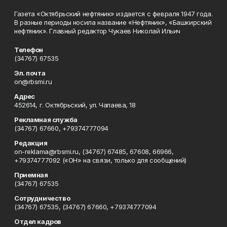
Газета «Октябрьский нефтяник» издается с февраля 1947 года.
В разные периоды носила название «Нефтяник», «Башкирский
нефтяник». Главный редактор Чукаев Николай Ильич
Телефон
(34767) 67535
Эл. почта
on@rbsmi.ru
Адрес
452614, г. Октябрьский, ул. Чапаева, 18
Рекламная служба
(34767) 67660, +79374777094
Редакция
on-reklama@rbsmi.ru, (34767) 67485, 67608, 66966,
+79374777092 («ОН» на связи, только для сообщений)
Приемная
(34767) 67535
Сотрудничество
(34767) 67535, (34767) 67660, +79374777094
Отдел кадров