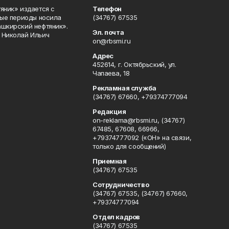
яник» издается с
Телефон
ные периоды носила
(34767) 67535
ашкирский нефтяник».
Эл. почта
 Николай Ильич
on@rbsmi.ru
Адрес
452614, г. Октябрьский, ул.
Чапаева, 18
Рекламная служба
(34767) 67660, +79374777094
Редакция
on-reklama@rbsmi.ru, (34767)
67485, 67608, 66966,
+79374777092 («ОН» на связи,
только для сообщений)
Приемная
(34767) 67535
Сотрудничество
(34767) 67535, (34767) 67660,
+79374777094
Отдел кадров
(34767) 67535