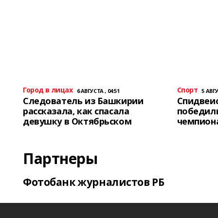
Город в лицах
Спорт
6 АВГУСТА , 04:51
5 АВГУ
Следователь из Башкирии
Спидвеис
рассказала, как спасала
победили
девушку в Октябрьском
чемпион
Партнеры
Фотобанк журналистов РБ