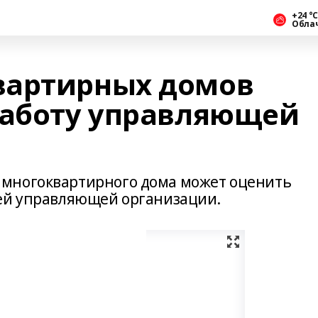
+24 °С
Обла
вартирных домов
работу управляющей
многоквартирного дома может оценить
оей управляющей организации.