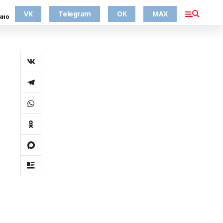
VK
Telegram
ОК
MAX
чно