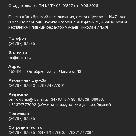
Свидетельство ПИ № ТУ 02-01857 от 19.05.2025
Газета «Октябрьский нефтяник» издается с февраля 1947 года.
В разные периоды носила название «Нефтяник», «Башкирский
нефтяник». Главный редактор Чукаев Николай Ильич
Телефон
(34767) 67535
Эл. почта
on@rbsmi.ru
Адрес
452614, г. Октябрьский, ул. Чапаева, 18
Рекламная служба
(34767) 67660, +79374777094
Редакция
on-reklama@rbsmi.ru, (34767) 67485, 67608, 66966,
+79374777092 («ОН» на связи, только для сообщений)
Приемная
(34767) 67535
Сотрудничество
(34767) 67535, (34767) 67660, +79374777094