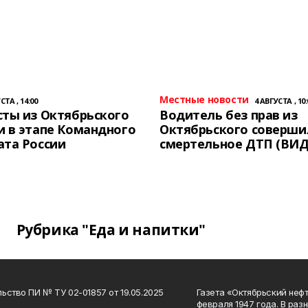
Местные новости
СТА , 14:00
4 АВГУСТА , 10:
ты из Октябрьского
Водитель без прав из
 в этапе Командного
Октябрьского соверши
ата России
смертельное ДТП (ВИД
Рубрика "Еда и напитки"
ьство ПИ № ТУ 02-01857 от 19.05.2025
Газета «Октябрьский нефт
февраля 1947 года. В раз