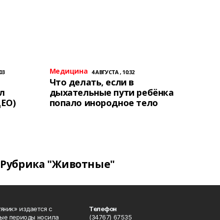
Медицина
03
4 АВГУСТА , 10:32
Что делать, если в
л
дыхательные пути ребёнка
ЕО)
попало инородное тело
Рубрика "Животные"
яник» издается с
Телефон
ные периоды носила
(34767) 67535