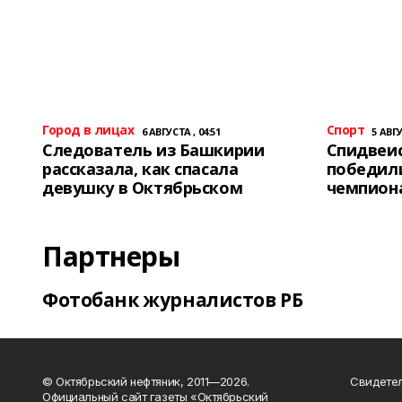
Город в лицах
Спорт
6 АВГУСТА , 04:51
5 АВГУ
Следователь из Башкирии
Спидвеис
рассказала, как спасала
победили
девушку в Октябрьском
чемпион
Партнеры
Фотобанк журналистов РБ
© Октябрьский нефтяник, 2011—2026.
Свидетел
Официальный сайт газеты «Октябрьский