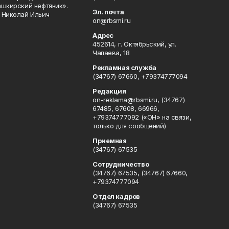
ашкирский нефтяник».
Эл. почта
 Николай Ильич
on@rbsmi.ru
Адрес
452614, г. Октябрьский, ул.
Чапаева, 18
Рекламная служба
(34767) 67660, +79374777094
Редакция
on-reklama@rbsmi.ru, (34767)
67485, 67608, 66966,
+79374777092 («ОН» на связи,
только для сообщений)
Приемная
(34767) 67535
Сотрудничество
(34767) 67535, (34767) 67660,
+79374777094
Отдел кадров
(34767) 67535