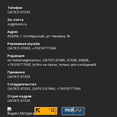
Телефон
(34767) 67535
Эл. почта
on@rbsmi.ru
Адрес
452614, г. Октябрьский, ул. Чапаева, 18
Рекламная служба
(34767) 67660, +79374777094
Редакция
on-reklama@rbsmi.ru, (34767) 67485, 67608, 66966,
+79374777092 («ОН» на связи, только для сообщений)
Приемная
(34767) 67535
Сотрудничество
(34767) 67535, (34767) 67660, +79374777094
Отдел кадров
(34767) 67535