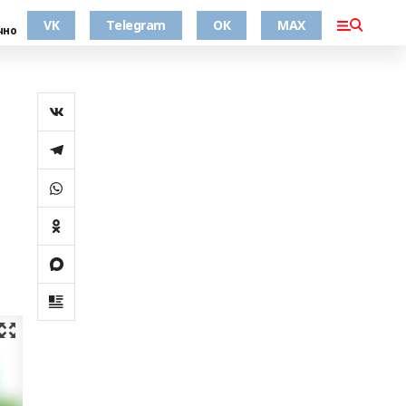
VK
Telegram
ОК
MAX
чно