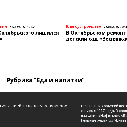
вия
Благоустройство
7 АВГУСТА , 12:57
7 АВГУСТА , 09:4
Октябрьского лишился
В Октябрьском ремон
»
детский сад «Веснянка
Рубрика "Еда и напитки"
ьство ПИ № ТУ 02-01857 от 19.05.2025
Газета «Октябрьский нефт
февраля 1947 года. В раз
название «Нефтяник», «Б
Главный редактор Чукаев