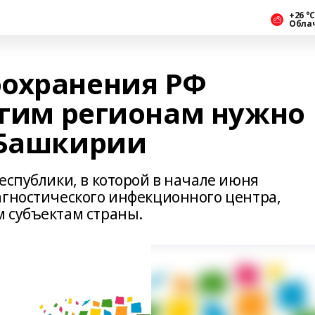
+26 °С
Обла
оохранения РФ
угим регионам нужно
 Башкирии
еспублики, в которой в начале июня
агностического инфекционного центра,
 субъектам страны.