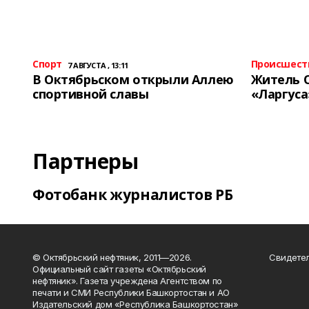
Спорт
Происшест
7 АВГУСТА , 13:11
В Октябрьском открыли Аллею
Житель 
спортивной славы
«Ларгуса
Партнеры
Фотобанк журналистов РБ
© Октябрьский нефтяник, 2011—2026.
Свидетел
Официальный сайт газеты «Октябрьский
нефтяник». Газета учреждена Агентством по
печати и СМИ Республики Башкортостан и АО
Издательский дом «Республика Башкортостан»