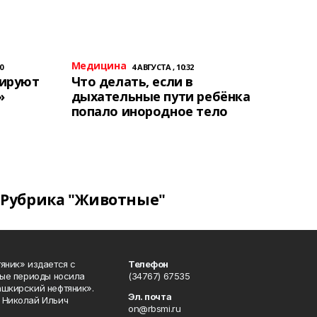
Медицина
0
4 АВГУСТА , 10:32
тируют
Что делать, если в
»
дыхательные пути ребёнка
попало инородное тело
Рубрика "Животные"
яник» издается с
Телефон
ные периоды носила
(34767) 67535
ашкирский нефтяник».
Эл. почта
 Николай Ильич
on@rbsmi.ru