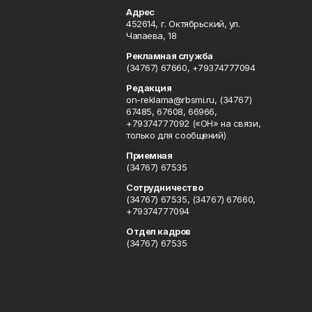
Адрес
452614, г. Октябрьский, ул.
Чапаева, 18
Рекламная служба
(34767) 67660, +79374777094
Редакция
on-reklama@rbsmi.ru, (34767)
67485, 67608, 66966,
+79374777092 («ОН» на связи,
только для сообщений)
Приемная
(34767) 67535
Сотрудничество
(34767) 67535, (34767) 67660,
+79374777094
Отдел кадров
(34767) 67535