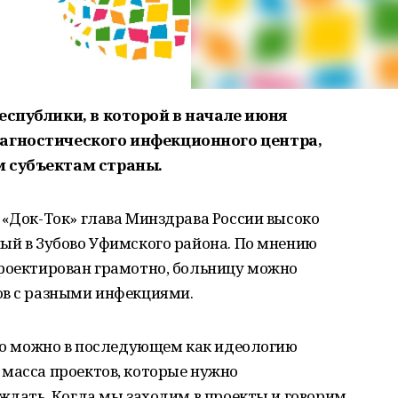
еспублики, в которой в начале июня
агностического инфекционного центра,
м субъектам страны.
 «Док-Ток» глава Минздрава России высоко
ый в Зубово Уфимского района. По мнению
проектирован грамотно, больницу можно
ов с разными инфекциями.
его можно в последующем как идеологию
 масса проектов, которые нужно
 ждать. Когда мы заходим в проекты и говорим,