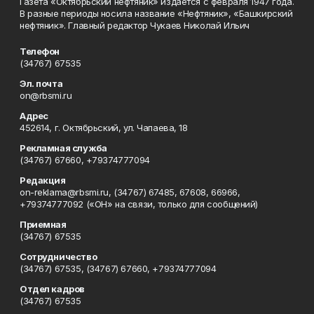
Газета «Октябрьский нефтяник» издается с февраля 1947 года.
В разные периоды носила название «Нефтяник», «Башкирский
нефтяник». Главный редактор Чукаев Николай Ильич
Телефон
(34767) 67535
Эл. почта
on@rbsmi.ru
Адрес
452614, г. Октябрьский, ул. Чапаева, 18
Рекламная служба
(34767) 67660, +79374777094
Редакция
on-reklama@rbsmi.ru, (34767) 67485, 67608, 66966,
+79374777092 («ОН» на связи, только для сообщений)
Приемная
(34767) 67535
Сотрудничество
(34767) 67535, (34767) 67660, +79374777094
Отдел кадров
(34767) 67535