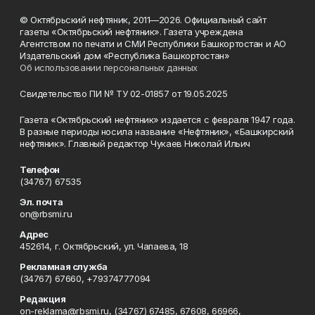
© Октябрьский нефтяник, 2011—2026. Официальный сайт
газеты «Октябрьский нефтяник». Газета учреждена
Агентством по печати и СМИ Республики Башкортостан и АО
Издательский дом «Республика Башкортостан»
Об использовании персональных данных
Свидетельство ПИ № ТУ 02-01857 от 19.05.2025
Газета «Октябрьский нефтяник» издается с февраля 1947 года.
В разные периоды носила название «Нефтяник», «Башкирский
нефтяник». Главный редактор Чукаев Николай Ильич
Телефон
(34767) 67535
Эл. почта
on@rbsmi.ru
Адрес
452614, г. Октябрьский, ул. Чапаева, 18
Рекламная служба
(34767) 67660, +79374777094
Редакция
on-reklama@rbsmi.ru, (34767) 67485, 67608, 66966,