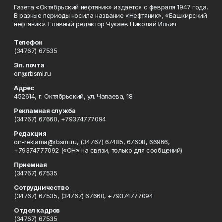
Газета «Октябрьский нефтяник» издается с февраля 1947 года.
В разные периоды носила название «Нефтяник», «Башкирский
нефтяник». Главный редактор Чукаев Николай Ильич
Телефон
(34767) 67535
Эл. почта
on@rbsmi.ru
Адрес
452614, г. Октябрьский, ул. Чапаева, 18
Рекламная служба
(34767) 67660, +79374777094
Редакция
on-reklama@rbsmi.ru, (34767) 67485, 67608, 66966,
+79374777092 («ОН» на связи, только для сообщений)
Приемная
(34767) 67535
Сотрудничество
(34767) 67535, (34767) 67660, +79374777094
Отдел кадров
(34767) 67535