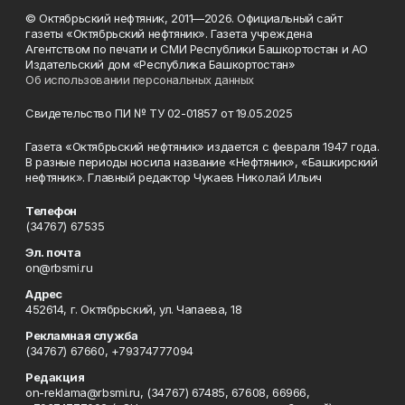
© Октябрьский нефтяник, 2011—2026. Официальный сайт
газеты «Октябрьский нефтяник». Газета учреждена
Агентством по печати и СМИ Республики Башкортостан и АО
Издательский дом «Республика Башкортостан»
Об использовании персональных данных
Свидетельство ПИ № ТУ 02-01857 от 19.05.2025
Газета «Октябрьский нефтяник» издается с февраля 1947 года.
В разные периоды носила название «Нефтяник», «Башкирский
нефтяник». Главный редактор Чукаев Николай Ильич
Телефон
(34767) 67535
Эл. почта
on@rbsmi.ru
Адрес
452614, г. Октябрьский, ул. Чапаева, 18
Рекламная служба
(34767) 67660, +79374777094
Редакция
on-reklama@rbsmi.ru, (34767) 67485, 67608, 66966,