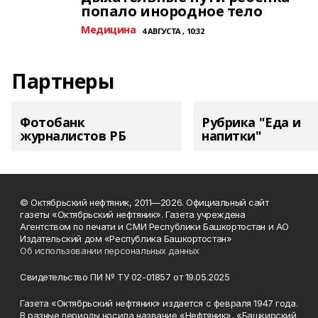
попало инородное тело
Медицина
4 АВГУСТА , 10:32
Партнеры
Фотобанк
Рубрика "Еда и
журналистов РБ
напитки"
© Октябрьский нефтяник, 2011—2026. Официальный сайт
газеты «Октябрьский нефтяник». Газета учреждена
Агентством по печати и СМИ Республики Башкортостан и АО
Издательский дом «Республика Башкортостан»
Об использовании персональных данных
Свидетельство ПИ № ТУ 02-01857 от 19.05.2025
Газета «Октябрьский нефтяник» издается с февраля 1947 года.
В разные периоды носила название «Нефтяник», «Башкирский