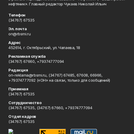
нефтяник». Главный редактор Чукаев Николай Ильич
Телефон
(34767) 67535
Эл. почта
on@rbsmi.ru
Адрес
452614, г. Октябрьский, ул. Чапаева, 18
Рекламная служба
(34767) 67660, +79374777094
Редакция
on-reklama@rbsmi.ru, (34767) 67485, 67608, 66966,
+79374777092 («ОН» на связи, только для сообщений)
Приемная
(34767) 67535
Сотрудничество
(34767) 67535, (34767) 67660, +79374777094
Отдел кадров
(34767) 67535