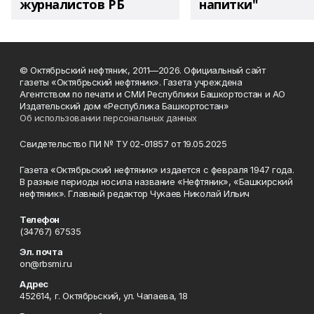
журналистов РБ
напитки"
© Октябрьский нефтяник, 2011—2026. Официальный сайт
газеты «Октябрьский нефтяник». Газета учреждена
Агентством по печати и СМИ Республики Башкортостан и АО
Издательский дом «Республика Башкортостан»
Об использовании персональных данных
Свидетельство ПИ № ТУ 02-01857 от 19.05.2025
Газета «Октябрьский нефтяник» издается с февраля 1947 года.
В разные периоды носила название «Нефтяник», «Башкирский
нефтяник». Главный редактор Чукаев Николай Ильич
Телефон
(34767) 67535
Эл. почта
on@rbsmi.ru
Адрес
452614, г. Октябрьский, ул. Чапаева, 18