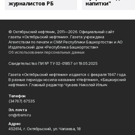
журналистов РБ
напитки"
© Октябрьский нефтяник, 2011—2026. Официальный сайт
газеты «Октябрьский нефтяник». Газета учреждена
Агентством по печати и СМИ Республики Башкортостан и АО
Издательский дом «Республика Башкортостан»
Об использовании персональных данных
Свидетельство ПИ № ТУ 02-01857 от 19.05.2025
Газета «Октябрьский нефтяник» издается с февраля 1947 года.
В разные периоды носила название «Нефтяник», «Башкирский
нефтяник». Главный редактор Чукаев Николай Ильич
Телефон
(34767) 67535
Эл. почта
on@rbsmi.ru
Адрес
452614, г. Октябрьский, ул. Чапаева, 18