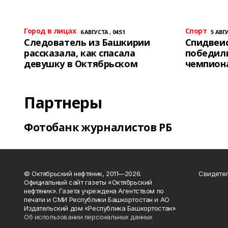
Город в лицах
Спорт
6 АВГУСТА , 04:51
5 АВГУ
Следователь из Башкирии
Спидвеис
рассказала, как спасала
победили
девушку в Октябрьском
чемпион
Партнеры
Фотобанк журналистов РБ
© Октябрьский нефтяник, 2011—2026.
Свидетел
Официальный сайт газеты «Октябрьский
нефтяник». Газета учреждена Агентством по
печати и СМИ Республики Башкортостан и АО
Издательский дом «Республика Башкортостан»
Об использовании персональных данных