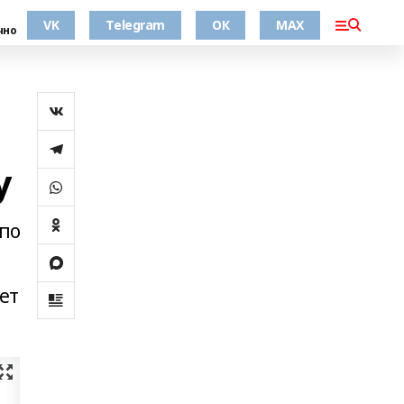
VK
Telegram
ОК
MAX
чно
у
 по
ет