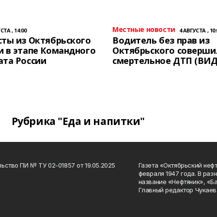
Местные новости
СТА , 14:00
4 АВГУСТА , 10:
ты из Октябрьского
Водитель без прав из
 в этапе Командного
Октябрьского соверши
ата России
смертельное ДТП (ВИД
Рубрика "Еда и напитки"
ьство ПИ № ТУ 02-01857 от 19.05.2025
Газета «Октябрьский нефт
февраля 1947 года. В раз
название «Нефтяник», «Б
Главный редактор Чукаев