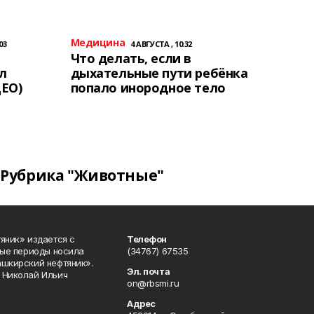
Медицина
03
4 АВГУСТА , 10:32
Что делать, если в
л
дыхательные пути ребёнка
ЕО)
попало инородное тело
Рубрика "Животные"
яник» издается с
Телефон
ные периоды носила
(34767) 67535
ашкирский нефтяник».
Эл. почта
 Николай Ильич
on@rbsmi.ru
Адрес