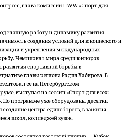
онгресс, глава комиссии UWW «Спорт для
оделанную работу и динамику развития
значимость создания условий для юношеского и
ализации и укрепления международных
борьбу. Чемпионат мира среди юниоров
 развития спортивной борьбы в
циативе главы региона Радия Хабирова. В
зентовал ее на Петербургском
ме, выступая на сессии «Спорт для всех:
. По программе уже оборудованы десятки
 создание центра единоборств, в занятия
еся школ, колледжей вузов.
оров состоится тестовый турнир — Кубок