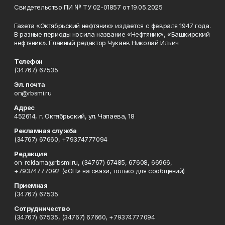
Свидетельство ПИ № ТУ 02-01857 от 19.05.2025
Газета «Октябрьский нефтяник» издается с февраля 1947 года.
В разные периоды носила название «Нефтяник», «Башкирский
нефтяник». Главный редактор Чукаев Николай Ильич
Телефон
(34767) 67535
Эл. почта
on@rbsmi.ru
Адрес
452614, г. Октябрьский, ул. Чапаева, 18
Рекламная служба
(34767) 67660, +79374777094
Редакция
on-reklama@rbsmi.ru, (34767) 67485, 67608, 66966,
+79374777092 («ОН» на связи, только для сообщений)
Приемная
(34767) 67535
Сотрудничество
(34767) 67535, (34767) 67660, +79374777094