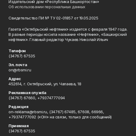
Издательский дом «Республика Башкортостан»
Об использовании персональных данных
Свидетельство ПИ № ТУ 02-01857 от 19.05.2025
Газета «Октябрьский нефтяник» издается с февраля 1947 года.
В разные периоды носила название «Нефтяник», «Башкирский
нефтяник». Главный редактор Чукаев Николай Ильич
Телефон
(34767) 67535
Эл. почта
on@rbsmi.ru
Адрес
452614, г. Октябрьский, ул. Чапаева, 18
Рекламная служба
(34767) 67660, +79374777094
Редакция
on-reklama@rbsmi.ru, (34767) 67485, 67608, 66966,
+79374777092 («ОН» на связи, только для сообщений)
Приемная
(34767) 67535