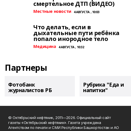
смертельное ДТП (ВИДЕО)
Местные новости
4 АВГУСТА , 10:03
Что делать, если в
дыхательные пути ребёнка
попало инородное тело
Медицина
4 АВГУСТА , 10:32
Партнеры
Фотобанк
Рубрика "Еда и
журналистов РБ
напитки"
© Октябрьский нефтяник, 2011—2026. Официальный сайт
газеты «Октябрьский нефтяник». Газета учреждена
Агентством по печати и СМИ Республики Башкортостан и АО