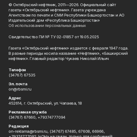
© Октябрьский нефтяник, 2011—2026. Официальный сайт
газеты «Октябрьский нефтяник». Газета учреждена
Агентством по печати и СМИ Республики Башкортостан и АО
Издательский дом «Республика Башкортостан»
Об использовании персональных данных
Свидетельство ПИ № ТУ 02-01857 от 19.05.2025
Газета «Октябрьский нефтяник» издается с февраля 1947 года.
В разные периоды носила название «Нефтяник», «Башкирский
нефтяник». Главный редактор Чукаев Николай Ильич
Телефон
(34767) 67535
Эл. почта
on@rbsmi.ru
Адрес
452614, г. Октябрьский, ул. Чапаева, 18
Рекламная служба
(34767) 67660, +79374777094
Редакция
on-reklama@rbsmi.ru, (34767) 67485, 67608, 66966,
+79374777092 («ОН» на связи, только для сообщений)