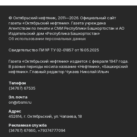
© Октябрьский нефтяник, 2011—2026. Официальный сайт
газеты «Октябрьский нефтяник». Газета учреждена
Агентством по печати и СМИ Республики Башкортостан и АО
Издательский дом «Республика Башкортостан»
Об использовании персональных данных
Свидетельство ПИ № ТУ 02-01857 от 19.05.2025
Газета «Октябрьский нефтяник» издается с февраля 1947 года.
В разные периоды носила название «Нефтяник», «Башкирский
нефтяник». Главный редактор Чукаев Николай Ильич
Телефон
(34767) 67535
Эл. почта
on@rbsmi.ru
Адрес
452614, г. Октябрьский, ул. Чапаева, 18
Рекламная служба
(34767) 67660, +79374777094