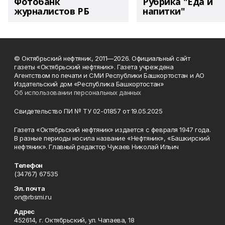
Фотобанк
Рубрика "Еда и
журналистов РБ
напитки"
© Октябрьский нефтяник, 2011—2026. Официальный сайт
газеты «Октябрьский нефтяник». Газета учреждена
Агентством по печати и СМИ Республики Башкортостан и АО
Издательский дом «Республика Башкортостан»
Об использовании персональных данных
Свидетельство ПИ № ТУ 02-01857 от 19.05.2025
Газета «Октябрьский нефтяник» издается с февраля 1947 года.
В разные периоды носила название «Нефтяник», «Башкирский
нефтяник». Главный редактор Чукаев Николай Ильич
Телефон
(34767) 67535
Эл. почта
on@rbsmi.ru
Адрес
452614, г. Октябрьский, ул. Чапаева, 18