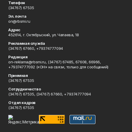
Телефон
(34767) 67535
Эл. почта
on@rbsmi.ru
Адрес
452614, г. Октябрьский, ул. Чапаева, 18
Рекламная служба
(34767) 67660, +79374777094
Редакция
on-reklama@rbsmi.ru, (34767) 67485, 67608, 66966,
+79374777092 («ОН» на связи, только для сообщений)
Приемная
(34767) 67535
Сотрудничество
(34767) 67535, (34767) 67660, +79374777094
Отдел кадров
(34767) 67535