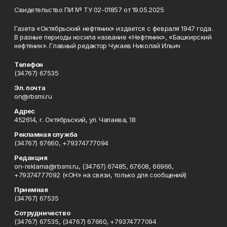
Свидетельство ПИ № ТУ 02-01857 от 19.05.2025
Газета «Октябрьский нефтяник» издается с февраля 1947 года.
В разные периоды носила название «Нефтяник», «Башкирский
нефтяник». Главный редактор Чукаев Николай Ильич
Телефон
(34767) 67535
Эл. почта
on@rbsmi.ru
Адрес
452614, г. Октябрьский, ул. Чапаева, 18
Рекламная служба
(34767) 67660, +79374777094
Редакция
on-reklama@rbsmi.ru, (34767) 67485, 67608, 66966,
+79374777092 («ОН» на связи, только для сообщений)
Приемная
(34767) 67535
Сотрудничество
(34767) 67535, (34767) 67660, +79374777094