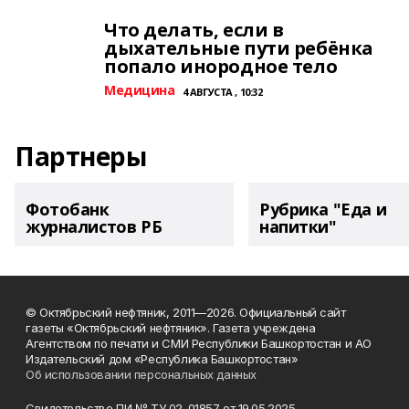
Что делать, если в
дыхательные пути ребёнка
попало инородное тело
Медицина
4 АВГУСТА , 10:32
Партнеры
Фотобанк
Рубрика "Еда и
журналистов РБ
напитки"
© Октябрьский нефтяник, 2011—2026. Официальный сайт
газеты «Октябрьский нефтяник». Газета учреждена
Агентством по печати и СМИ Республики Башкортостан и АО
Издательский дом «Республика Башкортостан»
Об использовании персональных данных
Свидетельство ПИ № ТУ 02-01857 от 19.05.2025