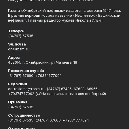
Газета «Октябрьский нефтяник» издается с февраля 1947 года.
В разные периоды носила название «Нефтяник», «Башкирский
нефтяник». Главный редактор Чукаев Николай Ильич
Телефон
(34767) 67535
Эл. почта
on@rbsmi.ru
Адрес
452614, г. Октябрьский, ул. Чапаева, 18
Рекламная служба
(34767) 67660, +79374777094
Редакция
on-reklama@rbsmi.ru, (34767) 67485, 67608, 66966,
+79374777092 («ОН» на связи, только для сообщений)
Приемная
(34767) 67535
Сотрудничество
(34767) 67535, (34767) 67660, +79374777094
Отдел кадров