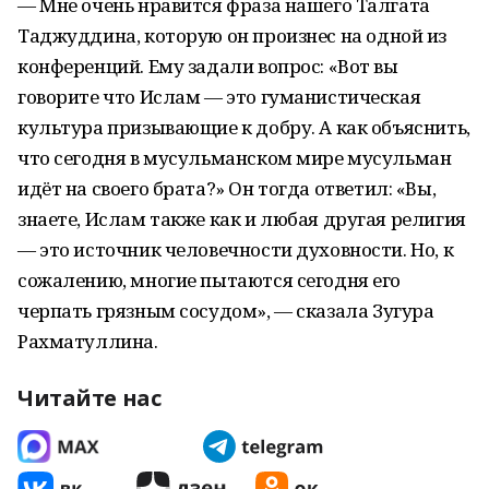
—
Мне очень нравится фраза нашего Талгата
Таджуддина, которую он
произнес на
одной из
конференций. Ему задали вопрос:
«
Вот вы
говорите что Ислам
—
это гуманистическая
культура призывающие к
добру. А
как объяснить,
что сегодня в
мусульманском мире мусульман
идёт на
своего брата?
»
Он
тогда ответил:
«
Вы,
знаете, Ислам также как и
любая другая религия
—
это источник человечности духовности. Но, к
сожалению, многие пытаются сегодня его
черпать грязным сосудом
»
,
—
сказала Зугура
Рахматуллина.
Читайте нас