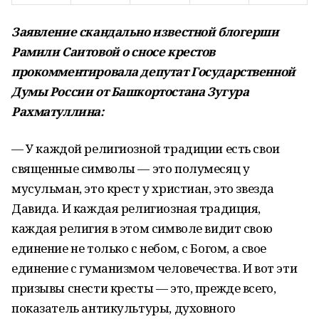
Заявление скандально известной блогерши
Рамили Саитовой о сносе крестов
прокомментировала депутат Государственной
Думы России от Башкортостана Зугура
Рахматуллина:
—
У
каждой религиозной традиции есть свои
священные символы
—
это полумесяц у
мусульман, это крест у
христиан, это звезда
Давида. И
каждая религиозная традиция,
каждая религия в
этом символе видит свою
единение не
только с
небом, с
Богом, а
свое
единение с
гуманизмом человечества. И
вот эти
призывы снести кресты
—
это, прежде всего,
показатель антикультуры, духовного