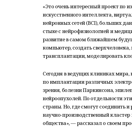
«Это очень интересный проект по 
искусственного интеллекта, виртуал
нейронных сетей (BCI), больших данн
стыке с нейрофизиологией и медиц
развитие в самом ближайшем будущ
компьютер, создать сверхчеловека,
трансплантации, моделировать кле
Сегодня в ведущих клиниках мира, в
по имплантации различных электро
зрения, болезни Паркинсона, эпиле
нейроопухолей. По отдельности эти
страны. Но, где смогут соединить и
научно-производственный кластер
общества», — рассказал о своем пр