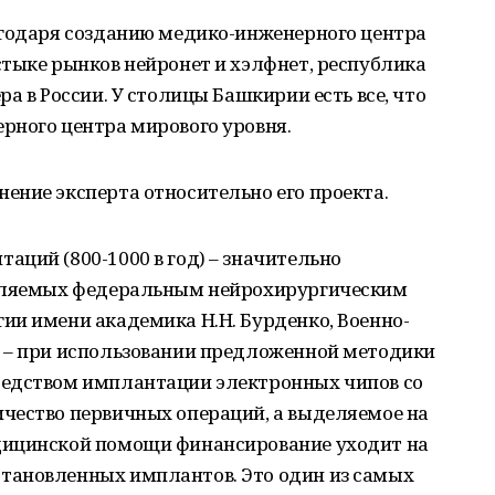
агодаря созданию медико-инженерного центра
тыке рынков нейронет и хэлфнет, республика
а в России. У столицы Башкирии есть все, что
рного центра мирового уровня.
ение эксперта относительно его проекта.
ций (800-1000 в год) – значительно
деляемых федеральным нейрохирургическим
ии имени академика Н.Н. Бурденко, Военно-
 – при использовании предложенной методики
редством имплантации электронных чипов со
чество первичных операций, а выделяемое на
дицинской помощи финансирование уходит на
тановленных имплантов. Это один из самых