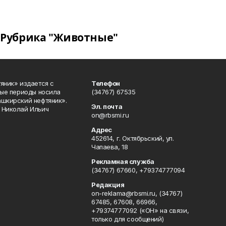
Рубрика "Животные"
яник» издается с
Телефон
ные периоды носила
(34767) 67535
ашкирский нефтяник».
Эл. почта
 Николай Ильич
on@rbsmi.ru
Адрес
452614, г. Октябрьский, ул.
Чапаева, 18
Рекламная служба
(34767) 67660, +79374777094
Редакция
on-reklama@rbsmi.ru, (34767)
67485, 67608, 66966,
+79374777092 («ОН» на связи,
только для сообщений)