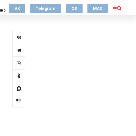
VK
Telegram
ОК
MAX
чно
и