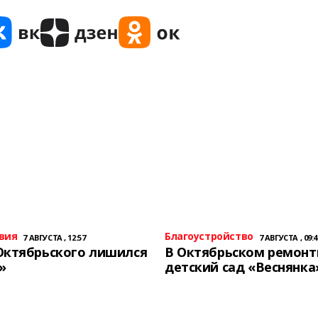
вия
Благоустройство
7 АВГУСТА , 12:57
7 АВГУСТА , 09:4
Октябрьского лишился
В Октябрьском ремон
»
детский сад «Веснянка