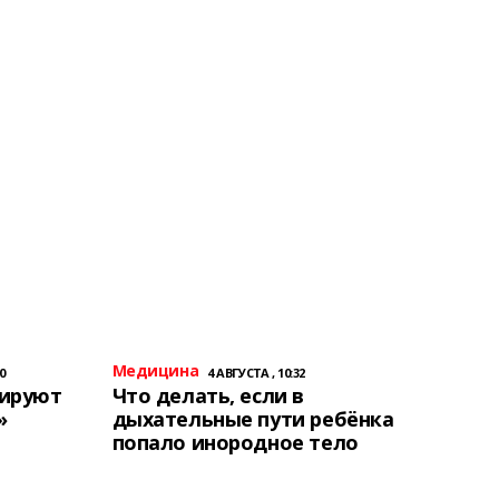
Медицина
0
4 АВГУСТА , 10:32
тируют
Что делать, если в
»
дыхательные пути ребёнка
попало инородное тело