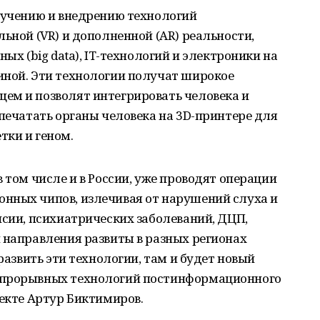
изучению и внедрению технологий
ьной (VR) и дополненной (AR) реальности,
ых (big data), IT-технологий и электроники на
иной. Эти технологии получат широкое
ем и позволят интегрировать человека и
 печатать органы человека на 3D-принтере для
тки и геном.
 том числе и в России, уже проводят операции
нных чипов, излечивая от нарушений слуха и
псии, психиатрических заболеваний, ДЦП,
 направления развиты в разных регионах
 развить эти технологии, там и будет новый
 прорывных технологий постинформационного
оекте Артур Биктимиров.