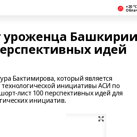
+20 °С
Обла
т уроженца Башкири
перспективных идей
ура Бактимирова, который является
 технологической инициативы АСИ по
 шорт-лист 100 перспективных идей для
егических инициатив.