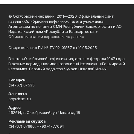
© Октябрьский нефтяник, 2011—2026. Официальный сайт
газеты «Октябрьский нефтяник». Газета учреждена
Агентством по печати и СМИ Республики Башкортостан и АО
Издательский дом «Республика Башкортостан»
Об использовании персональных данных
Свидетельство ПИ № ТУ 02-01857 от 19.05.2025
Газета «Октябрьский нефтяник» издается с февраля 1947 года.
В разные периоды носила название «Нефтяник», «Башкирский
нефтяник». Главный редактор Чукаев Николай Ильич
Телефон
(34767) 67535
Эл. почта
on@rbsmi.ru
Адрес
452614, г. Октябрьский, ул. Чапаева, 18
Рекламная служба
(34767) 67660, +79374777094