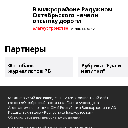
В микрорайоне Радужном
Октябрьского начали
отсыпку дороги
Благоустройство
31 ИЮЛЯ , 08:17
Партнеры
Фотобанк
Рубрика "Еда и
журналистов РБ
напитки"
© Октябрьский нефтяник, 2011—2026. Официальный сайт
газеты «Октябрьский нефтяник». Газета учреждена
Агентством по печати и СМИ Республики Башкортостан и АО
Издательский дом «Республика Башкортостан»
Об использовании персональных данных
Свидетельство ПИ № ТУ 02-01857 от 19.05.2025