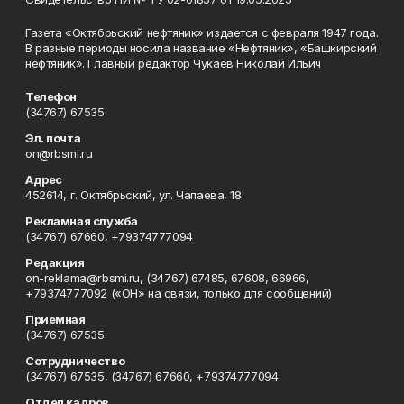
Газета «Октябрьский нефтяник» издается с февраля 1947 года.
В разные периоды носила название «Нефтяник», «Башкирский
нефтяник». Главный редактор Чукаев Николай Ильич
Телефон
(34767) 67535
Эл. почта
on@rbsmi.ru
Адрес
452614, г. Октябрьский, ул. Чапаева, 18
Рекламная служба
(34767) 67660, +79374777094
Редакция
on-reklama@rbsmi.ru, (34767) 67485, 67608, 66966,
+79374777092 («ОН» на связи, только для сообщений)
Приемная
(34767) 67535
Сотрудничество
(34767) 67535, (34767) 67660, +79374777094
Отдел кадров