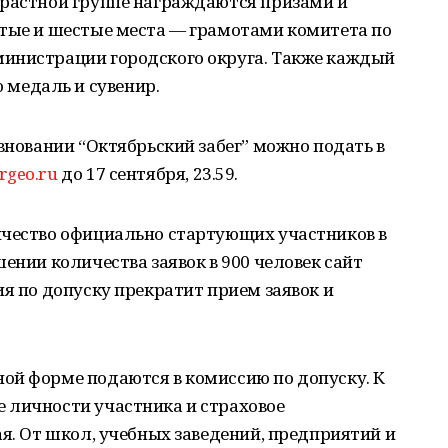
зрастной группе награждаются призами и
ятые и шестые места — грамотами комитета по
инистрации городского округа. Также каждый
медаль и сувенир.
евновании “Октябрьский забег” можно подать в
rgeo.ru
до 17 сентября, 23.59.
ичество официально стартующих участников в
ении количества заявок в 900 человек сайт
ия по допуску прекратит прием заявок и
ой форме подаются в комиссию по допуску. К
 личности участника и страховое
ая. От школ, учебных заведений, предприятий и