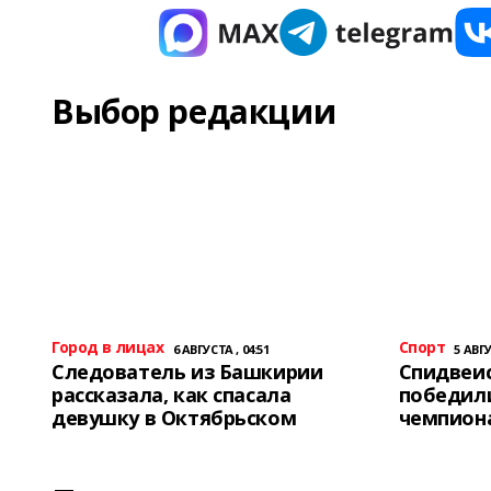
Выбор редакции
Город в лицах
Спорт
6 АВГУСТА , 04:51
5 АВГУ
Следователь из Башкирии
Спидвеис
рассказала, как спасала
победили
девушку в Октябрьском
чемпион