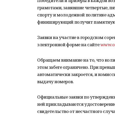
Победители и призеры в каждой во
грамотами, занявшие четвертые, п
спорту и молодежной политике адм
финиширующий получит памятную 
Заявки на участие в городском сор
электронной форме на сайте
www.o
Обращаем внимание на то, что кол
этом забеге ограничено. При превыш
автоматически закроется, и комисс
выдачу номеров.
Официальные заявки по утвержденн
ней прикладываются удостоверение
свидетельство от несчастного случ