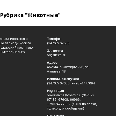
Рубрика "Животные"
яник» издается с
Телефон
ные периоды носила
(34767) 67535
ашкирский нефтяник».
Эл. почта
 Николай Ильич
on@rbsmi.ru
Адрес
452614, г. Октябрьский, ул.
Чапаева, 18
Рекламная служба
(34767) 67660, +79374777094
Редакция
on-reklama@rbsmi.ru, (34767)
67485, 67608, 66966,
+79374777092 («ОН» на связи,
только для сообщений)
Приемная