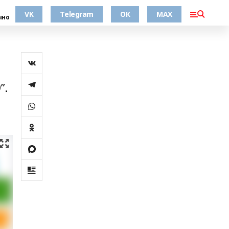
VK
Telegram
ОК
MAX
чно
”.