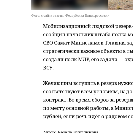
Фото:
с сайта газеты «Республика Башкортостан»
Мобилизационный людской резерв 
сообщил начальник штаба полка мо
СВО Самат Минисламов. Главная за
стратегически важные объекты в тыл
создали полк МЛР, его задача — ох
ВСУ.
Желающим вступить в резерв нужно 
соответствуют всем условиям, надо
контракт. Во время сборов за резе
по месту основной работы, а Минис
рублей, если речь идёт о рядовом с
Автор:
Резеда Нуртдинова