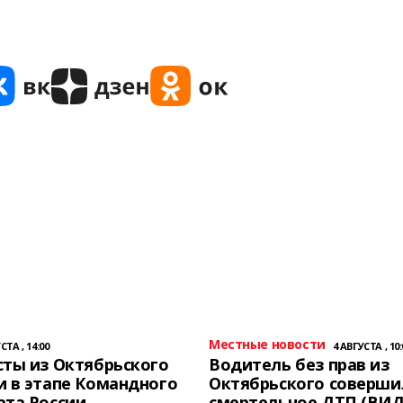
Местные новости
СТА , 14:00
4 АВГУСТА , 10:
ты из Октябрьского
Водитель без прав из
 в этапе Командного
Октябрьского соверши
ата России
смертельное ДТП (ВИД