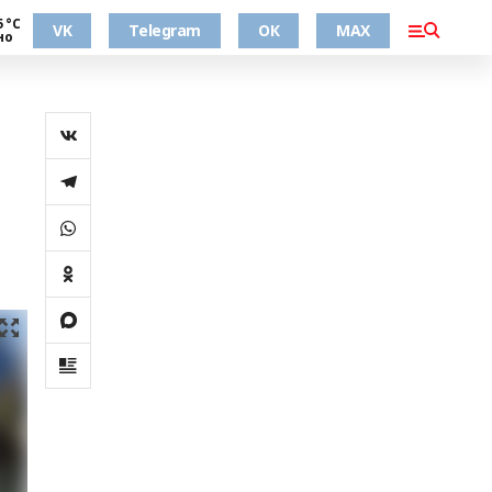
5 °С
VK
Telegram
ОК
MAX
но