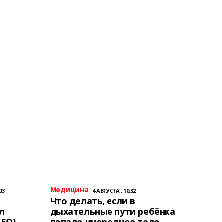
Медицина
03
4 АВГУСТА , 10:32
Что делать, если в
л
дыхательные пути ребёнка
ЕО)
попало инородное тело