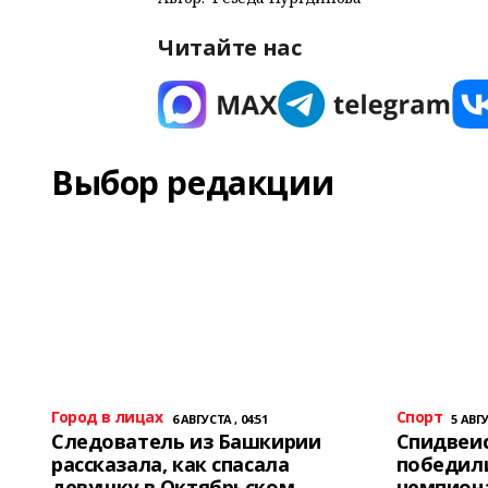
Читайте нас
Выбор редакции
Город в лицах
Спорт
6 АВГУСТА , 04:51
5 АВГУ
Следователь из Башкирии
Спидвеис
рассказала, как спасала
победили
девушку в Октябрьском
чемпион