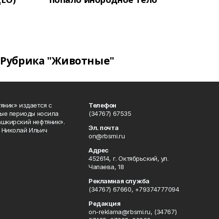
Рубрика "Животные"
яник» издается с
Телефон
ные периоды носила
(34767) 67535
ашкирский нефтяник».
Эл. почта
 Николай Ильич
on@rbsmi.ru
Адрес
452614, г. Октябрьский, ул.
Чапаева, 18
Рекламная служба
(34767) 67660, +79374777094
Редакция
on-reklama@rbsmi.ru, (34767)