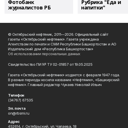
Фотобанк
Рубрика "Еда и
журналистов РБ
напитки"
© Октябрьский нефтяник, 2011—2026. Официальный сайт
газеты «Октябрьский нефтяник». Газета учреждена
Агентством по печати и СМИ Республики Башкортостан и АО
Издательский дом «Республика Башкортостан»
Об использовании персональных данных
Свидетельство ПИ № ТУ 02-01857 от 19.05.2025
Газета «Октябрьский нефтяник» издается с февраля 1947 года.
В разные периоды носила название «Нефтяник», «Башкирский
нефтяник». Главный редактор Чукаев Николай Ильич
Телефон
(34767) 67535
Эл. почта
on@rbsmi.ru
Адрес
452614, г. Октябрьский, ул. Чапаева, 18