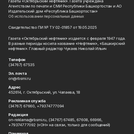
газеты «Октябрьский нефтяник». Газета учреждена
Агентством по печати и СМИ Республики Башкортостан и АО
Издательский дом «Республика Башкортостан»
Об использовании персональных данных
Свидетельство ПИ № ТУ 02-01857 от 19.05.2025
Газета «Октябрьский нефтяник» издается с февраля 1947 года.
В разные периоды носила название «Нефтяник», «Башкирский
нефтяник». Главный редактор Чукаев Николай Ильич
Телефон
(34767) 67535
Эл. почта
on@rbsmi.ru
Адрес
452614, г. Октябрьский, ул. Чапаева, 18
Рекламная служба
(34767) 67660, +79374777094
Редакция
on-reklama@rbsmi.ru, (34767) 67485, 67608, 66966,
+79374777092 («ОН» на связи, только для сообщений)
Приемная