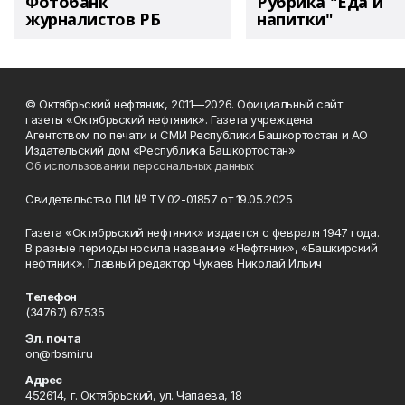
Фотобанк
Рубрика "Еда и
журналистов РБ
напитки"
© Октябрьский нефтяник, 2011—2026. Официальный сайт
газеты «Октябрьский нефтяник». Газета учреждена
Агентством по печати и СМИ Республики Башкортостан и АО
Издательский дом «Республика Башкортостан»
Об использовании персональных данных
Свидетельство ПИ № ТУ 02-01857 от 19.05.2025
Газета «Октябрьский нефтяник» издается с февраля 1947 года.
В разные периоды носила название «Нефтяник», «Башкирский
нефтяник». Главный редактор Чукаев Николай Ильич
Телефон
(34767) 67535
Эл. почта
on@rbsmi.ru
Адрес
452614, г. Октябрьский, ул. Чапаева, 18