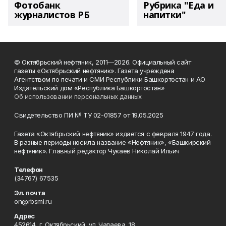
Фотобанк
Рубрика "Еда и
журналистов РБ
напитки"
© Октябрьский нефтяник, 2011—2026. Официальный сайт
газеты «Октябрьский нефтяник». Газета учреждена
Агентством по печати и СМИ Республики Башкортостан и АО
Издательский дом «Республика Башкортостан»
Об использовании персональных данных
Свидетельство ПИ № ТУ 02-01857 от 19.05.2025
Газета «Октябрьский нефтяник» издается с февраля 1947 года.
В разные периоды носила название «Нефтяник», «Башкирский
нефтяник». Главный редактор Чукаев Николай Ильич
Телефон
(34767) 67535
Эл. почта
on@rbsmi.ru
Адрес
452614, г. Октябрьский, ул. Чапаева, 18