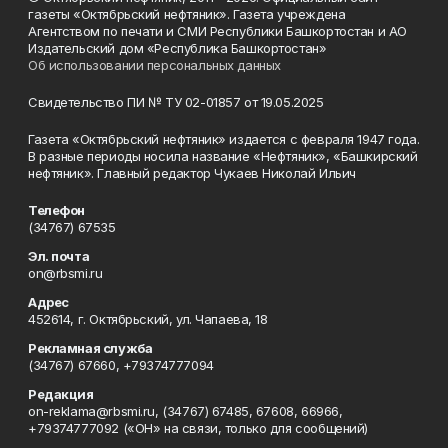
газеты «Октябрьский нефтяник». Газета учреждена
Агентством по печати и СМИ Республики Башкортостан и АО
Издательский дом «Республика Башкортостан»
Об использовании персональных данных
Свидетельство ПИ № ТУ 02-01857 от 19.05.2025
Газета «Октябрьский нефтяник» издается с февраля 1947 года.
В разные периоды носила название «Нефтяник», «Башкирский
нефтяник». Главный редактор Чукаев Николай Ильич
Телефон
(34767) 67535
Эл. почта
on@rbsmi.ru
Адрес
452614, г. Октябрьский, ул. Чапаева, 18
Рекламная служба
(34767) 67660, +79374777094
Редакция
on-reklama@rbsmi.ru, (34767) 67485, 67608, 66966,
+79374777092 («ОН» на связи, только для сообщений)