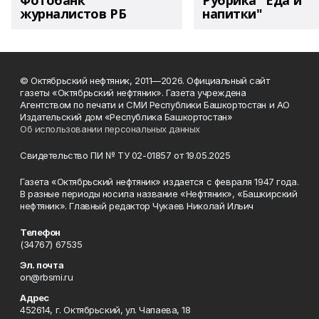
Фотобанк
Рубрика "Еда и
журналистов РБ
напитки"
© Октябрьский нефтяник, 2011—2026. Официальный сайт
газеты «Октябрьский нефтяник». Газета учреждена
Агентством по печати и СМИ Республики Башкортостан и АО
Издательский дом «Республика Башкортостан»
Об использовании персональных данных
Свидетельство ПИ № ТУ 02-01857 от 19.05.2025
Газета «Октябрьский нефтяник» издается с февраля 1947 года.
В разные периоды носила название «Нефтяник», «Башкирский
нефтяник». Главный редактор Чукаев Николай Ильич
Телефон
(34767) 67535
Эл. почта
on@rbsmi.ru
Адрес
452614, г. Октябрьский, ул. Чапаева, 18