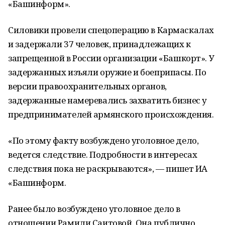
«
Башинформ
»
.
Силовики провели спецоперацию в
Кармаскалах
и
задержали 37 человек, принадлежащих к
запрещенной в
России организации
«
Башкорт
»
. У
задержанных изъяли оружие и
боеприпасы. По
версии правоохранительных органов,
задержанные намеревались захватить бизнес у
предпринимателей армянского происхождения.
«
По
этому факту возбуждено уголовное дело,
ведется следствие. Подробности в
интересах
следствия пока не
раскрываются
»
,
—
пишет ИА
«
Башинформ.
Ранее было возбуждено уголовное дело в
отношении Рамили Саитовой. Она публично