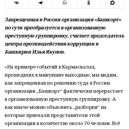
Запрещенная в России организация «Башкорт»
по сути преобразуется в организованную
преступную группировку, считает председатель
центра противодействия коррупции в
Башкирии Илья Якупов.
«
На
примере событий в
Кармаскалах,
прошедших в
минувшие выходные, мы
видим,
как запрещенная по
решению суда в
России
организация
„
Башкорт
“
фактически перерастает
в
организованную преступную группировку. А
как иначе можно объяснить
„
разборки
“
на
которые приехали представители этой
организации в
количестве около 70 человек. Всё