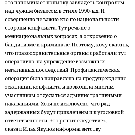
это напоминает попытку завладеть контролем
над чужим бизнесом в
стиле
1990-ых
. И
совершенно не
важно кто по
национальности
стороны конфликта. Тут речь не
о
межнациональных вопросах, а
откровенно о
бандитизме и
криминале. Поэтому, хочу сказать,
что правоохранительные органы сработали тут
оперативно, на
упреждение возможных
негативных последствий. Профилактическая
операция была направлена на
предупреждение
эскалации конфликта и
позволила многим
участникам отделаться административными
наказаниями. Хотя не
исключено, что ряд
задержанных будут привлечены и
к
уголовной
ответственности. Это решит следствие
»
,
—
сказал Илья Якупов информагентству